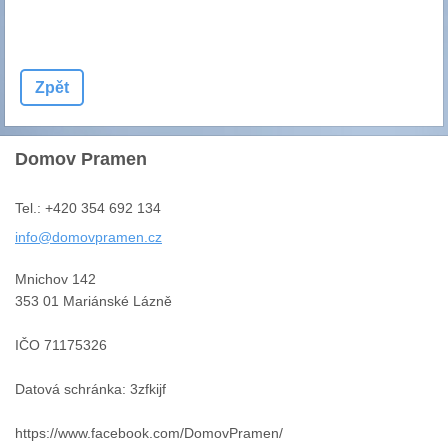
Zpět
Domov Pramen
Tel.: +420 354 692 134
info@dom
ovpramen
.cz
Mnichov 142
353 01 Mariánské Lázně
IČO 71175326
Datová schránka: 3zfkijf
https://www.facebook.com/DomovPramen/