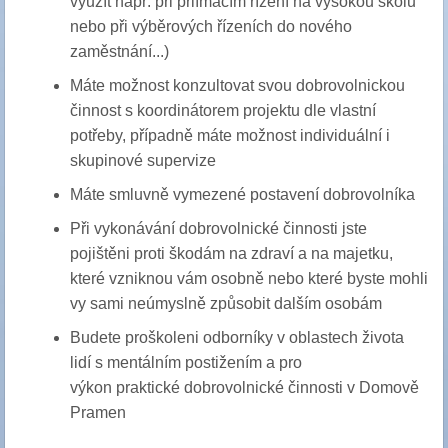
využít např. při přiímacím řízení na vysokou školu
nebo při výběrových řízeních do nového
zaměstnání...)
Máte možnost konzultovat svou dobrovolnickou
činnost s koordinátorem projektu dle vlastní
potřeby, případně máte možnost individuální i
skupinové supervize
Máte smluvně vymezené postavení dobrovolníka
Při vykonávání dobrovolnické činnosti jste
pojištěni proti škodám na zdraví a na majetku,
které vzniknou vám osobně nebo které byste mohli
vy sami neúmyslně způsobit dalším osobám
Budete proškoleni odborníky v oblastech života
lidí s mentálním postižením a pro
výkon
praktické
dobrovolnické činnosti v Domově
Pramen