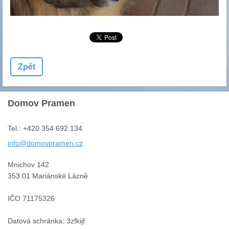
Zpět
Domov Pramen
Tel.: +420 354 692 134
info@dom
ovpramen
.cz
Mnichov 142
353 01 Mariánské Lázně
IČO 71175326
Datová schránka: 3zfkijf