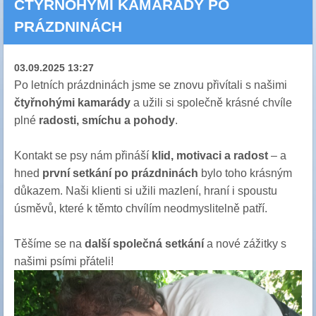
ČTYŘNOHÝMI KAMARÁDY PO
PRÁZDNINÁCH
03.09.2025 13:27
Po letních prázdninách jsme se znovu přivítali s našimi
čtyřnohými kamarády
a užili si společně krásné chvíle
plné
radosti, smíchu a pohody
.
Kontakt se psy nám přináší
klid, motivaci a radost
– a
hned
první setkání po prázdninách
bylo toho krásným
důkazem. Naši klienti si užili mazlení, hraní i spoustu
úsměvů, které k těmto chvílím neodmyslitelně patří.
Těšíme se na
další společná setkání
a nové zážitky s
našimi psími přáteli!