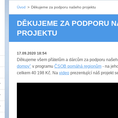
Úvod
>
Děkujeme za podporu našeho projektu
DĚKUJEME ZA PODPORU 
PROJEKTU
17.09.2020 18:54
Děkujeme všem přátelům a dárcům za podporu našeh
domov"
v programu
ČSOB pomáhá regionům
- na jeho
celkem 40 198 Kč. Na
video
prezentující náš projekt 