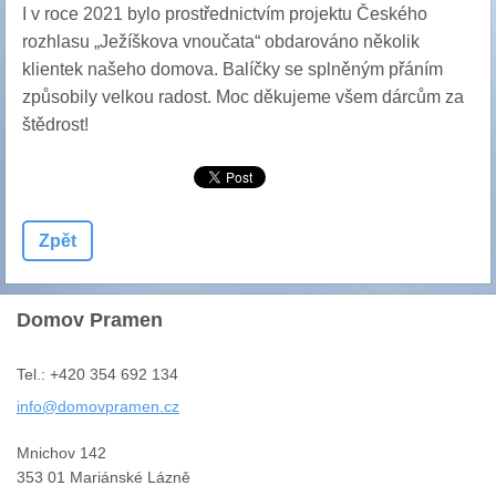
I v roce 2021 bylo prostřednictvím projektu Českého
rozhlasu „Ježíškova vnoučata“ obdarováno několik
klientek našeho domova. Balíčky se splněným přáním
způsobily velkou radost. Moc děkujeme všem dárcům za
štědrost!
Zpět
Domov Pramen
Tel.: +420 354 692 134
info@dom
ovpramen
.cz
Mnichov 142
353 01 Mariánské Lázně