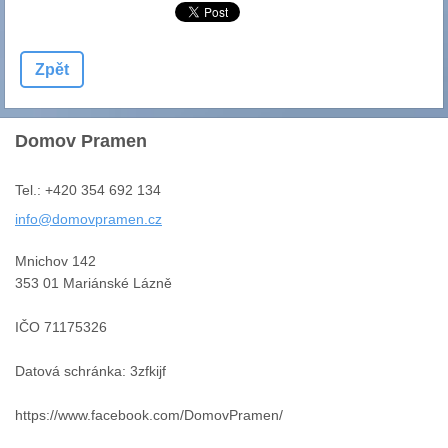
Zpět
Domov Pramen
Tel.: +420 354 692 134
info@dom
ovpramen
.cz
Mnichov 142
353 01 Mariánské Lázně
IČO 71175326
Datová schránka: 3zfkijf
https://www.facebook.com/DomovPramen/