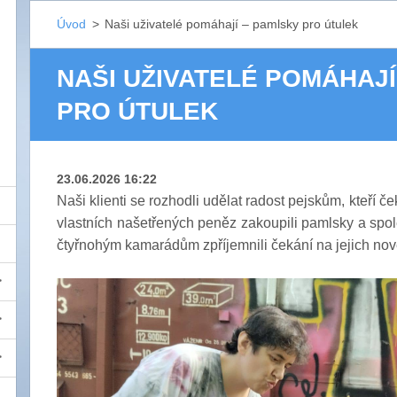
Úvod
>
Naši uživatelé pomáhají – pamlsky pro útulek
NAŠI UŽIVATELÉ POMÁHAJÍ
PRO ÚTULEK
23.06.2026 16:22
Naši klienti se rozhodli udělat radost pejskům, kteří č
vlastních našetřených peněz zakoupili pamlsky a spole
čtyřnohým kamarádům zpříjemnili čekání na jejich nov