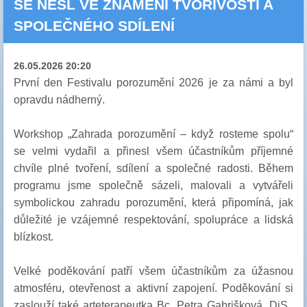
SE NESL VE ZNAMENÍ TVOŘIVOSTI A
SPOLEČNÉHO SDÍLENÍ
26.05.2026 20:20
První den Festivalu porozumění 2026 je za námi a byl
opravdu nádherný.
Workshop „Zahrada porozumění – když rosteme spolu“
se velmi vydařil a přinesl všem účastníkům příjemné
chvíle plné tvoření, sdílení a společné radosti. Během
programu jsme společně sázeli, malovali a vytvářeli
symbolickou zahradu porozumění, která připomíná, jak
důležité je vzájemné respektování, spolupráce a lidská
blízkost.
Velké poděkování patří všem účastníkům za úžasnou
atmosféru, otevřenost a aktivní zapojení. Poděkování si
zaslouží také arteterapeutka Bc. Petra Gabrišková, DiS.,