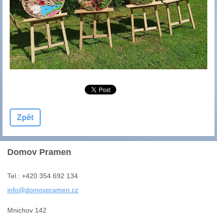
Zpět
Domov Pramen
Tel.: +420 354 692 134
info@dom
ovpramen
.cz
Mnichov 142