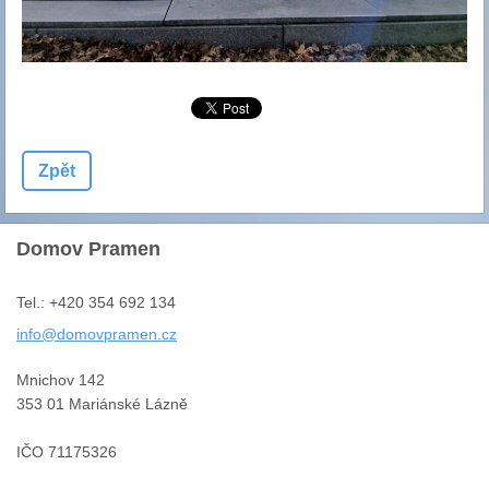
Zpět
Domov Pramen
Tel.: +420 354 692 134
info@dom
ovpramen
.cz
Mnichov 142
353 01 Mariánské Lázně
IČO 71175326