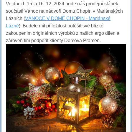
Ve dnech 15. a 16. 12. 2024 bude náš prodejní stánek
součástí Vánoc na nádvoří Domu Chopin v Mariánských
Lázních (
VÁNOCE V DOMĚ CHOPIN - Mariánské
Lázně
)
. Budete mít příležitost potěšit své blízké
zakoupením originálních výrobků z našich ergo dílen a
zároveň tím podpořit klienty Domova Pramen.