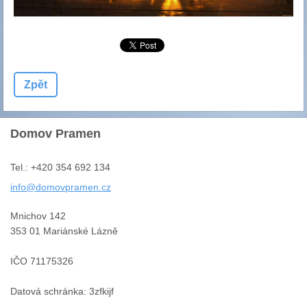
Zpět
Domov Pramen
Tel.: +420 354 692 134
info@dom
ovpramen
.cz
Mnichov 142
353 01 Mariánské Lázně
IČO 71175326
Datová schránka: 3zfkijf