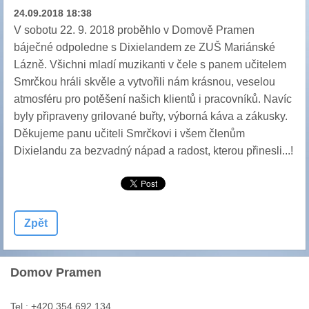
24.09.2018 18:38
V sobotu 22. 9. 2018 proběhlo v Domově Pramen
báječné odpoledne s Dixielandem ze ZUŠ Mariánské
Lázně. Všichni mladí muzikanti v čele s panem učitelem
Smrčkou hráli skvěle a vytvořili nám krásnou, veselou
atmosféru pro potěšení našich klientů i pracovníků. Navíc
byly připraveny grilované buřty, výborná káva a zákusky.
Děkujeme panu učiteli Smrčkovi i všem členům
Dixielandu za bezvadný nápad a radost, kterou přinesli...!
Zpět
Domov Pramen
Tel.: +420 354 692 134