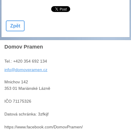
Zpět
Domov Pramen
Tel.: +420 354 692 134
info@dom
ovpramen
.cz
Mnichov 142
353 01 Mariánské Lázně
IČO 71175326
Datová schránka: 3zfkijf
https://www.facebook.com/DomovPramen/