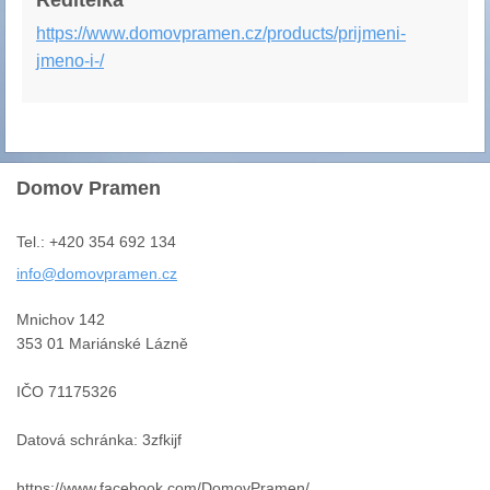
Ředitelka
https://www.domovpramen.cz/products/prijmeni-
jmeno-i-/
Domov Pramen
Tel.: +420 354 692 134
info@dom
ovpramen
.cz
Mnichov 142
353 01 Mariánské Lázně
IČO 71175326
Datová schránka: 3zfkijf
https://www.facebook.com/DomovPramen/