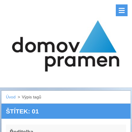
Úvod
>
Výpis tagů
ŠTÍTEK: 01