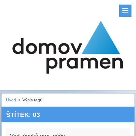
Úvod
>
Výpis tagů
ŠTÍTEK: 03