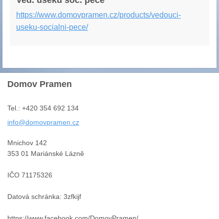
Ved. úseků soc. péče
https://www.domovpramen.cz/products/vedouci-
useku-socialni-pece/
Domov Pramen
Tel.: +420 354 692 134
info@dom
ovpramen
.cz
Mnichov 142
353 01 Mariánské Lázně
IČO 71175326
Datová schránka: 3zfkijf
https://www.facebook.com/DomovPramen/